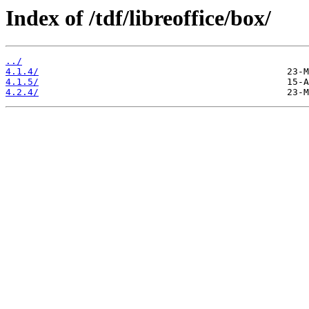
Index of /tdf/libreoffice/box/
../
4.1.4/
4.1.5/
4.2.4/