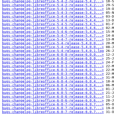
bugs-changelog-libreoffice-5-4-2-release-5.4.2...>
bugs-changelog-libreoffice-5-4-2-release-5.4.2...>
bugs-changelog-libreoffice-5-4-3-release-5.4.3...>
bugs-changelog-libreoffice-5-4-3-release-5.4.3...>
bugs-changelog-libreoffice-5-4-4-release-5.4.4...>
bugs-changelog-libreoffice-5-4-4-release-5.4.4...>
bugs-changelog-libreoffice-5-4-5-release-5.4.5...>
bugs-changelog-libreoffice-5-4-6-release-5.4.6...>
bugs-changelog-libreoffice-5-4-6-release-5.4.6...>
bugs-changelog-libreoffice-5-4-7-release-5.4.7...>
bugs-changelog-libreoffice-5-4-7-release-5.4.7...>
bugs-changelog-libreoffice-5-4-release-5.4.0.0...>
bugs-changelog-libreoffice-5-4-release-5.4.0.0...>
bugs-changelog-libreoffice-5-4-release-5.4.0.1.log
bugs-changelog-libreoffice-6-0-0-release-6.0.0...>
bugs-changelog-libreoffice-6-0-0-release-6.0.0...>
bugs-changelog-libreoffice-6-0-2-release-6.0.2...>
bugs-changelog-libreoffice-6-0-3-release-6.0.3...>
bugs-changelog-libreoffice-6-0-3-release-6.0.3...>
bugs-changelog-libreoffice-6-0-3-release-6.0.3...>
bugs-changelog-libreoffice-6-0-3-release-6.0.3...>
bugs-changelog-libreoffice-6-0-4-release-6.0.4...>
bugs-changelog-libreoffice-6-0-4-release-6.0.4...>
bugs-changelog-libreoffice-6-0-5-release-6.0.5...>
bugs-changelog-libreoffice-6-0-5-release-6.0.5...>
bugs-changelog-libreoffice-6-0-6-release-6.0.6...>
bugs-changelog-libreoffice-6-0-6-release-6.0.6...>
bugs-changelog-libreoffice-6-0-7-release-6.0.7...>
bugs-changelog-libreoffice-6-0-7-release-6.0.7...>
bugs-changelog-libreoffice-6-0-7-release-6.0.7...>