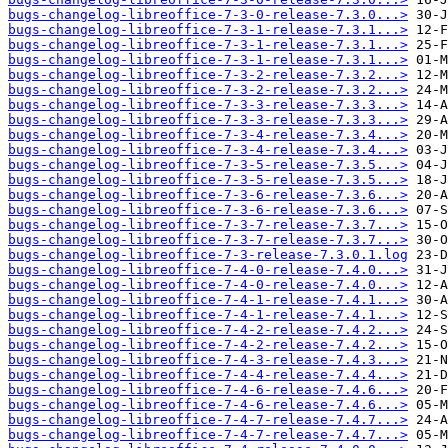
bugs-changelog-libreoffice-7-3-0-release-7.3.0...>
bugs-changelog-libreoffice-7-3-1-release-7.3.1...>
bugs-changelog-libreoffice-7-3-1-release-7.3.1...>
bugs-changelog-libreoffice-7-3-1-release-7.3.1...>
bugs-changelog-libreoffice-7-3-2-release-7.3.2...>
bugs-changelog-libreoffice-7-3-2-release-7.3.2...>
bugs-changelog-libreoffice-7-3-3-release-7.3.3...>
bugs-changelog-libreoffice-7-3-3-release-7.3.3...>
bugs-changelog-libreoffice-7-3-4-release-7.3.4...>
bugs-changelog-libreoffice-7-3-4-release-7.3.4...>
bugs-changelog-libreoffice-7-3-5-release-7.3.5...>
bugs-changelog-libreoffice-7-3-5-release-7.3.5...>
bugs-changelog-libreoffice-7-3-6-release-7.3.6...>
bugs-changelog-libreoffice-7-3-6-release-7.3.6...>
bugs-changelog-libreoffice-7-3-7-release-7.3.7...>
bugs-changelog-libreoffice-7-3-7-release-7.3.7...>
bugs-changelog-libreoffice-7-3-release-7.3.0.1.log
bugs-changelog-libreoffice-7-4-0-release-7.4.0...>
bugs-changelog-libreoffice-7-4-0-release-7.4.0...>
bugs-changelog-libreoffice-7-4-1-release-7.4.1...>
bugs-changelog-libreoffice-7-4-1-release-7.4.1...>
bugs-changelog-libreoffice-7-4-2-release-7.4.2...>
bugs-changelog-libreoffice-7-4-2-release-7.4.2...>
bugs-changelog-libreoffice-7-4-3-release-7.4.3...>
bugs-changelog-libreoffice-7-4-4-release-7.4.4...>
bugs-changelog-libreoffice-7-4-6-release-7.4.6...>
bugs-changelog-libreoffice-7-4-6-release-7.4.6...>
bugs-changelog-libreoffice-7-4-7-release-7.4.7...>
bugs-changelog-libreoffice-7-4-7-release-7.4.7...>