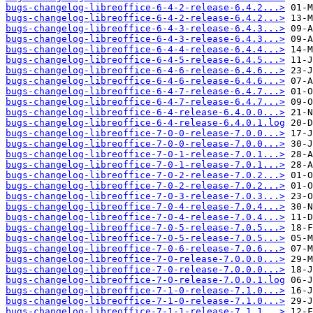
bugs-changelog-libreoffice-6-4-2-release-6.4.2...>
bugs-changelog-libreoffice-6-4-2-release-6.4.2...>
bugs-changelog-libreoffice-6-4-3-release-6.4.3...>
bugs-changelog-libreoffice-6-4-3-release-6.4.3...>
bugs-changelog-libreoffice-6-4-4-release-6.4.4...>
bugs-changelog-libreoffice-6-4-5-release-6.4.5...>
bugs-changelog-libreoffice-6-4-6-release-6.4.6...>
bugs-changelog-libreoffice-6-4-6-release-6.4.6...>
bugs-changelog-libreoffice-6-4-7-release-6.4.7...>
bugs-changelog-libreoffice-6-4-7-release-6.4.7...>
bugs-changelog-libreoffice-6-4-release-6.4.0.0...>
bugs-changelog-libreoffice-6-4-release-6.4.0.1.log
bugs-changelog-libreoffice-7-0-0-release-7.0.0...>
bugs-changelog-libreoffice-7-0-0-release-7.0.0...>
bugs-changelog-libreoffice-7-0-1-release-7.0.1...>
bugs-changelog-libreoffice-7-0-1-release-7.0.1...>
bugs-changelog-libreoffice-7-0-2-release-7.0.2...>
bugs-changelog-libreoffice-7-0-2-release-7.0.2...>
bugs-changelog-libreoffice-7-0-3-release-7.0.3...>
bugs-changelog-libreoffice-7-0-4-release-7.0.4...>
bugs-changelog-libreoffice-7-0-4-release-7.0.4...>
bugs-changelog-libreoffice-7-0-5-release-7.0.5...>
bugs-changelog-libreoffice-7-0-5-release-7.0.5...>
bugs-changelog-libreoffice-7-0-6-release-7.0.6...>
bugs-changelog-libreoffice-7-0-release-7.0.0.0...>
bugs-changelog-libreoffice-7-0-release-7.0.0.0...>
bugs-changelog-libreoffice-7-0-release-7.0.0.1.log
bugs-changelog-libreoffice-7-1-0-release-7.1.0...>
bugs-changelog-libreoffice-7-1-0-release-7.1.0...>
bugs-changelog-libreoffice-7-1-1-release-7.1.1...>