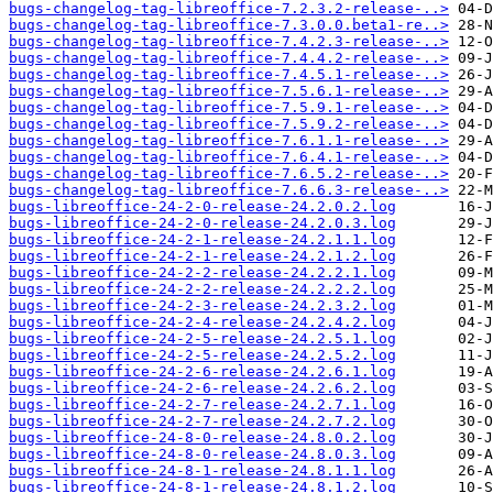
bugs-changelog-tag-libreoffice-7.2.3.2-release-..>
bugs-changelog-tag-libreoffice-7.3.0.0.beta1-re..>
bugs-changelog-tag-libreoffice-7.4.2.3-release-..>
bugs-changelog-tag-libreoffice-7.4.4.2-release-..>
bugs-changelog-tag-libreoffice-7.4.5.1-release-..>
bugs-changelog-tag-libreoffice-7.5.6.1-release-..>
bugs-changelog-tag-libreoffice-7.5.9.1-release-..>
bugs-changelog-tag-libreoffice-7.5.9.2-release-..>
bugs-changelog-tag-libreoffice-7.6.1.1-release-..>
bugs-changelog-tag-libreoffice-7.6.4.1-release-..>
bugs-changelog-tag-libreoffice-7.6.5.2-release-..>
bugs-changelog-tag-libreoffice-7.6.6.3-release-..>
bugs-libreoffice-24-2-0-release-24.2.0.2.log
bugs-libreoffice-24-2-0-release-24.2.0.3.log
bugs-libreoffice-24-2-1-release-24.2.1.1.log
bugs-libreoffice-24-2-1-release-24.2.1.2.log
bugs-libreoffice-24-2-2-release-24.2.2.1.log
bugs-libreoffice-24-2-2-release-24.2.2.2.log
bugs-libreoffice-24-2-3-release-24.2.3.2.log
bugs-libreoffice-24-2-4-release-24.2.4.2.log
bugs-libreoffice-24-2-5-release-24.2.5.1.log
bugs-libreoffice-24-2-5-release-24.2.5.2.log
bugs-libreoffice-24-2-6-release-24.2.6.1.log
bugs-libreoffice-24-2-6-release-24.2.6.2.log
bugs-libreoffice-24-2-7-release-24.2.7.1.log
bugs-libreoffice-24-2-7-release-24.2.7.2.log
bugs-libreoffice-24-8-0-release-24.8.0.2.log
bugs-libreoffice-24-8-0-release-24.8.0.3.log
bugs-libreoffice-24-8-1-release-24.8.1.1.log
bugs-libreoffice-24-8-1-release-24.8.1.2.log