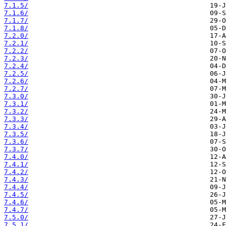
7.1.5/
7.1.6/
7.1.7/
7.1.8/
7.2.0/
7.2.1/
7.2.2/
7.2.3/
7.2.4/
7.2.5/
7.2.6/
7.2.7/
7.3.0/
7.3.1/
7.3.2/
7.3.3/
7.3.4/
7.3.5/
7.3.6/
7.3.7/
7.4.0/
7.4.1/
7.4.2/
7.4.3/
7.4.4/
7.4.5/
7.4.6/
7.4.7/
7.5.0/
7.5.1/