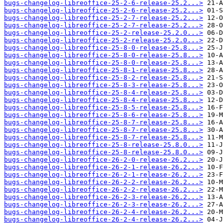
bugs-changelog-libreoffice-25-2-6-release-25.2...>
bugs-changelog-libreoffice-25-2-6-release-25.2...>
bugs-changelog-libreoffice-25-2-7-release-25.2...>
bugs-changelog-libreoffice-25-2-7-release-25.2...>
bugs-changelog-libreoffice-25-2-release-25.2.0...>
bugs-changelog-libreoffice-25-2-release-25.2.0...>
bugs-changelog-libreoffice-25-8-0-release-25.8...>
bugs-changelog-libreoffice-25-8-0-release-25.8...>
bugs-changelog-libreoffice-25-8-0-release-25.8...>
bugs-changelog-libreoffice-25-8-1-release-25.8...>
bugs-changelog-libreoffice-25-8-2-release-25.8...>
bugs-changelog-libreoffice-25-8-3-release-25.8...>
bugs-changelog-libreoffice-25-8-4-release-25.8...>
bugs-changelog-libreoffice-25-8-4-release-25.8...>
bugs-changelog-libreoffice-25-8-5-release-25.8...>
bugs-changelog-libreoffice-25-8-6-release-25.8...>
bugs-changelog-libreoffice-25-8-7-release-25.8...>
bugs-changelog-libreoffice-25-8-7-release-25.8...>
bugs-changelog-libreoffice-25-8-7-release-25.8...>
bugs-changelog-libreoffice-25-8-release-25.8.0...>
bugs-changelog-libreoffice-25-8-release-25.8.0...>
bugs-changelog-libreoffice-26-2-0-release-26.2...>
bugs-changelog-libreoffice-26-2-1-release-26.2...>
bugs-changelog-libreoffice-26-2-1-release-26.2...>
bugs-changelog-libreoffice-26-2-2-release-26.2...>
bugs-changelog-libreoffice-26-2-2-release-26.2...>
bugs-changelog-libreoffice-26-2-3-release-26.2...>
bugs-changelog-libreoffice-26-2-3-release-26.2...>
bugs-changelog-libreoffice-26-2-4-release-26.2...>
bugs-changelog-libreoffice-26-2-4-release-26.2...>