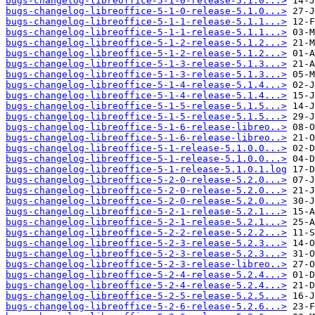
bugs-changelog-libreoffice-5-1-0-release-5.1.0...>
bugs-changelog-libreoffice-5-1-0-release-5.1.0...>
bugs-changelog-libreoffice-5-1-1-release-5.1.1...>
bugs-changelog-libreoffice-5-1-1-release-5.1.1...>
bugs-changelog-libreoffice-5-1-2-release-5.1.2...>
bugs-changelog-libreoffice-5-1-2-release-5.1.2...>
bugs-changelog-libreoffice-5-1-3-release-5.1.3...>
bugs-changelog-libreoffice-5-1-3-release-5.1.3...>
bugs-changelog-libreoffice-5-1-4-release-5.1.4...>
bugs-changelog-libreoffice-5-1-4-release-5.1.4...>
bugs-changelog-libreoffice-5-1-5-release-5.1.5...>
bugs-changelog-libreoffice-5-1-5-release-5.1.5...>
bugs-changelog-libreoffice-5-1-6-release-libreo..>
bugs-changelog-libreoffice-5-1-6-release-libreo..>
bugs-changelog-libreoffice-5-1-release-5.1.0.0...>
bugs-changelog-libreoffice-5-1-release-5.1.0.0...>
bugs-changelog-libreoffice-5-1-release-5.1.0.1.log
bugs-changelog-libreoffice-5-2-0-release-5.2.0...>
bugs-changelog-libreoffice-5-2-0-release-5.2.0...>
bugs-changelog-libreoffice-5-2-0-release-5.2.0...>
bugs-changelog-libreoffice-5-2-1-release-5.2.1...>
bugs-changelog-libreoffice-5-2-1-release-5.2.1...>
bugs-changelog-libreoffice-5-2-2-release-5.2.2...>
bugs-changelog-libreoffice-5-2-3-release-5.2.3...>
bugs-changelog-libreoffice-5-2-3-release-5.2.3...>
bugs-changelog-libreoffice-5-2-3-release-libreo..>
bugs-changelog-libreoffice-5-2-4-release-5.2.4...>
bugs-changelog-libreoffice-5-2-4-release-5.2.4...>
bugs-changelog-libreoffice-5-2-5-release-5.2.5...>
bugs-changelog-libreoffice-5-2-6-release-5.2.6...>