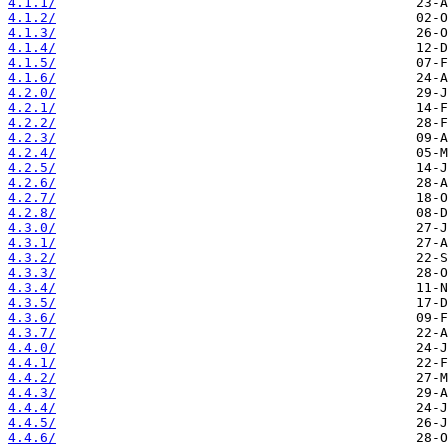
4.1.1/
4.1.2/
4.1.3/
4.1.4/
4.1.5/
4.1.6/
4.2.0/
4.2.1/
4.2.2/
4.2.3/
4.2.4/
4.2.5/
4.2.6/
4.2.7/
4.2.8/
4.3.0/
4.3.1/
4.3.2/
4.3.3/
4.3.4/
4.3.5/
4.3.6/
4.3.7/
4.4.0/
4.4.1/
4.4.2/
4.4.3/
4.4.4/
4.4.5/
4.4.6/