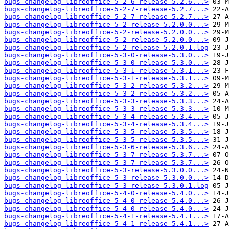
bugs-changelog-libreoffice-5-2-6-release-5.2.6...>
bugs-changelog-libreoffice-5-2-7-release-5.2.7...>
bugs-changelog-libreoffice-5-2-7-release-5.2.7...>
bugs-changelog-libreoffice-5-2-release-5.2.0.0...>
bugs-changelog-libreoffice-5-2-release-5.2.0.0...>
bugs-changelog-libreoffice-5-2-release-5.2.0.0...>
bugs-changelog-libreoffice-5-2-release-5.2.0.1.log
bugs-changelog-libreoffice-5-3-0-release-5.3.0...>
bugs-changelog-libreoffice-5-3-0-release-5.3.0...>
bugs-changelog-libreoffice-5-3-1-release-5.3.1...>
bugs-changelog-libreoffice-5-3-1-release-5.3.1...>
bugs-changelog-libreoffice-5-3-2-release-5.3.2...>
bugs-changelog-libreoffice-5-3-2-release-5.3.2...>
bugs-changelog-libreoffice-5-3-3-release-5.3.3...>
bugs-changelog-libreoffice-5-3-3-release-5.3.3...>
bugs-changelog-libreoffice-5-3-4-release-5.3.4...>
bugs-changelog-libreoffice-5-3-4-release-5.3.4...>
bugs-changelog-libreoffice-5-3-5-release-5.3.5...>
bugs-changelog-libreoffice-5-3-5-release-5.3.5...>
bugs-changelog-libreoffice-5-3-6-release-5.3.6...>
bugs-changelog-libreoffice-5-3-7-release-5.3.7...>
bugs-changelog-libreoffice-5-3-7-release-5.3.7...>
bugs-changelog-libreoffice-5-3-release-5.3.0.0...>
bugs-changelog-libreoffice-5-3-release-5.3.0.0...>
bugs-changelog-libreoffice-5-3-release-5.3.0.1.log
bugs-changelog-libreoffice-5-4-0-release-5.4.0...>
bugs-changelog-libreoffice-5-4-0-release-5.4.0...>
bugs-changelog-libreoffice-5-4-0-release-5.4.0...>
bugs-changelog-libreoffice-5-4-1-release-5.4.1...>
bugs-changelog-libreoffice-5-4-1-release-5.4.1...>