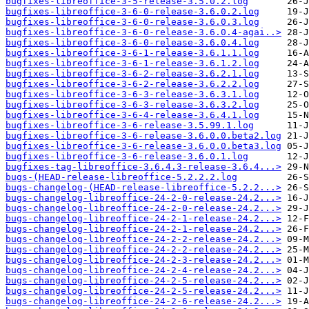
bugfixes-libreoffice-3-5-release-3.5.0.2.log
bugfixes-libreoffice-3-6-0-release-3.6.0.2.log
bugfixes-libreoffice-3-6-0-release-3.6.0.3.log
bugfixes-libreoffice-3-6-0-release-3.6.0.4-agai..>
bugfixes-libreoffice-3-6-0-release-3.6.0.4.log
bugfixes-libreoffice-3-6-1-release-3.6.1.1.log
bugfixes-libreoffice-3-6-1-release-3.6.1.2.log
bugfixes-libreoffice-3-6-2-release-3.6.2.1.log
bugfixes-libreoffice-3-6-2-release-3.6.2.2.log
bugfixes-libreoffice-3-6-3-release-3.6.3.1.log
bugfixes-libreoffice-3-6-3-release-3.6.3.2.log
bugfixes-libreoffice-3-6-4-release-3.6.4.1.log
bugfixes-libreoffice-3-6-release-3.5.99.1.log
bugfixes-libreoffice-3-6-release-3.6.0.0.beta2.log
bugfixes-libreoffice-3-6-release-3.6.0.0.beta3.log
bugfixes-libreoffice-3-6-release-3.6.0.1.log
bugfixes-tag-libreoffice-3.6.4.3-release-3.6.4...>
bugs-(HEAD-release-libreoffice-5.2.2.2.log
bugs-changelog-(HEAD-release-libreoffice-5.2.2...>
bugs-changelog-libreoffice-24-2-0-release-24.2...>
bugs-changelog-libreoffice-24-2-0-release-24.2...>
bugs-changelog-libreoffice-24-2-1-release-24.2...>
bugs-changelog-libreoffice-24-2-1-release-24.2...>
bugs-changelog-libreoffice-24-2-2-release-24.2...>
bugs-changelog-libreoffice-24-2-2-release-24.2...>
bugs-changelog-libreoffice-24-2-3-release-24.2...>
bugs-changelog-libreoffice-24-2-4-release-24.2...>
bugs-changelog-libreoffice-24-2-5-release-24.2...>
bugs-changelog-libreoffice-24-2-5-release-24.2...>
bugs-changelog-libreoffice-24-2-6-release-24.2...>