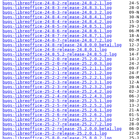
bugs-libreoffice-24-8-2-release-24.8.2.1.log
bugs-libreoffice-24-8-3-release-24.8.3.1.log
bugs-libreoffice-24-8-3-release-24.8.3.2.log
bugs-libreoffice-24-8-4-release-24.8.4.1.log
bugs-libreoffice-24-8-4-release-24.8.4.2.log
bugs-libreoffice-24-8-5-release-24.8.5.1.log
bugs-libreoffice-24-8-6-release-24.8.6.1.log
bugs-libreoffice-24-8-7-release-24.8.7.1.log
bugs-libreoffice-24-8-7-release-24.8.7.2.log
bugs-libreoffice-24-8-release-24.8.0.0.beta1.log
bugs-libreoffice-24-8-release-24.8.0.1.log
bugs-libreoffice-24.8.5.2-release-24.8.5.2.log
bugs-libreoffice-25-2-0-release-25.2.0.2.log
bugs-libreoffice-25-2-0-release-25.2.0.3.log
bugs-libreoffice-25-2-1-release-25.2.1.1.log
bugs-libreoffice-25-2-1-release-25.2.1.2.log
bugs-libreoffice-25-2-2-release-25.2.2.1.log
bugs-libreoffice-25-2-3-release-25.2.3.1.log
bugs-libreoffice-25-2-3-release-25.2.3.2.log
bugs-libreoffice-25-2-4-release-25.2.4.2.log
bugs-libreoffice-25-2-4-release-25.2.4.3.log
bugs-libreoffice-25-2-5-release-25.2.5.1.log
bugs-libreoffice-25-2-5-release-25.2.5.2.log
bugs-libreoffice-25-2-6-release-25.2.6.1.log
bugs-libreoffice-25-2-6-release-25.2.6.2.log
bugs-libreoffice-25-2-7-release-25.2.7.1.log
bugs-libreoffice-25-2-7-release-25.2.7.2.log
bugs-libreoffice-25-2-release-25.2.0.0.beta1.log
bugs-libreoffice-25-2-release-25.2.0.1.log
bugs-libreoffice-25-8-0-release-25.8.0.2.log